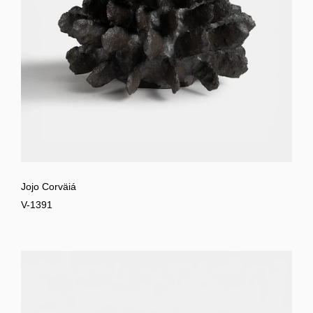
Jojo Corväiá
V-1391