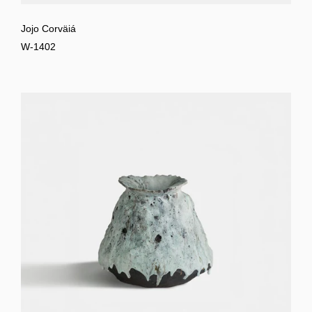
Jojo Corväiá
W-1402