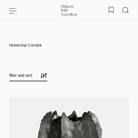
Skip to content
Home
/
Jojo Corväiá
filter and sort