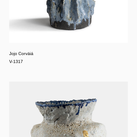
Jojo Corväiá
V-1317