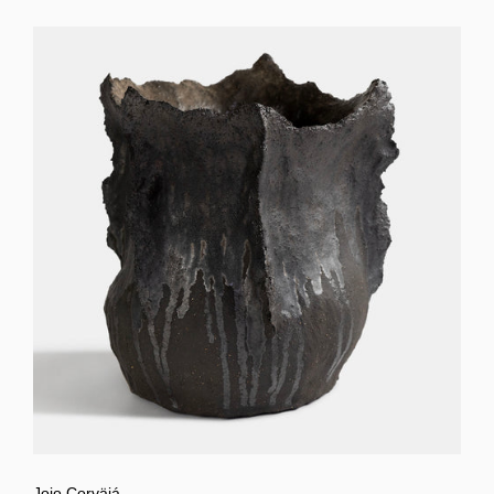
Jojo Corväiá